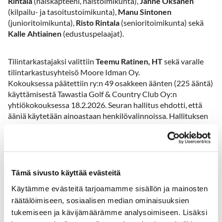
Rintala
(naiskapteeni, naistoimikunta),
Janne Oksanen
(kilpailu- ja tasoitustoimikunta),
Manu Sintonen
(junioritoimikunta),
Risto Rintala
(senioritoimikunta) sekä
Kalle Ahtiainen
(edustuspelaajat).
Tilintarkastajaksi valittiin
Teemu Ratinen, HT
sekä varalle
tilintarkastusyhteisö Moore Idman Oy.
Kokouksessa päätettiin ry:n 49 osakkeen äänten (225 ääntä)
käyttämisestä Tawastia Golf & Country Club Oy:n
yhtiökokouksessa 18.2.2026. Seuran hallitus ehdotti, että
ääniä käytetään ainoastaan henkilövalinnoissa. Hallituksen
ehdotus hyväksyttiin.
Tämä sivusto käyttää evästeitä
Käytämme evästeitä tarjoamamme sisällön ja mainosten
Tawastia Golf & Country Club Oy:n
räätälöimiseen, sosiaalisen median ominaisuuksien
yhtiökokous 18.2.2026 klo 19.30
tukemiseen ja kävijämäärämme analysoimiseen. Lisäksi