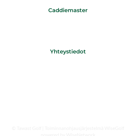
Caddiemaster
CADDIEMASTER/ TOIMISTO
0600 550060
pvm/ mpm + 0,85 € /min
caddiemaster@tawastgolf.fi
Yhteystiedot
Tawast Golf
Tawastintie 48
13270 HÄMEENLINNA
© Tawast Golf
| Toiminnanohjausjärjestelmä
WiseGolf
powered by
WiseNetwork