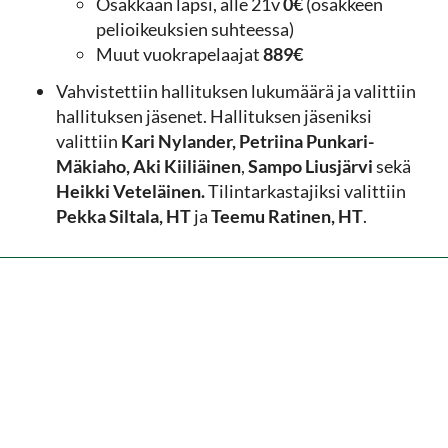
Osakkaan lapsi, alle 21v
0€
(osakkeen
pelioikeuksien suhteessa)
Muut vuokrapelaajat
889€
Vahvistettiin hallituksen lukumäärä ja valittiin
hallituksen jäsenet. Hallituksen jäseniksi
valittiin
Kari Nylander, Petriina Punkari-
Mäkiaho, Aki Kiiliäinen
,
Sampo Liusjärvi
sekä
Heikki Veteläinen.
Tilintarkastajiksi valittiin
Pekka Siltala, HT
ja
Teemu Ratinen, HT
.