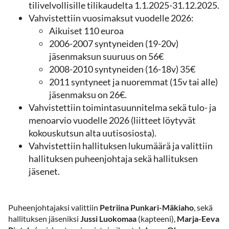
tilivelvollisille tilikaudelta 1.1.2025-31.12.2025.
Vahvistettiin vuosimaksut vuodelle 2026:
Aikuiset 110 euroa
2006-2007 syntyneiden (19-20v)
jäsenmaksun suuruus on 56€
2008-2010 syntyneiden (16-18v) 35€
2011 syntyneet ja nuoremmat (15v tai alle)
jäsenmaksu on 26€.
Vahvistettiin toimintasuunnitelma sekä tulo- ja
menoarvio vuodelle 2026 (liitteet löytyvät
kokouskutsun alta uutisosiosta).
Vahvistettiin hallituksen lukumäärä ja valittiin
hallituksen puheenjohtaja sekä hallituksen
jäsenet.
Puheenjohtajaksi valittiin
Petriina Punkari-Mäkiaho
, sekä
hallituksen jäseniksi
Jussi Luokomaa
(kapteeni),
Marja-Eeva