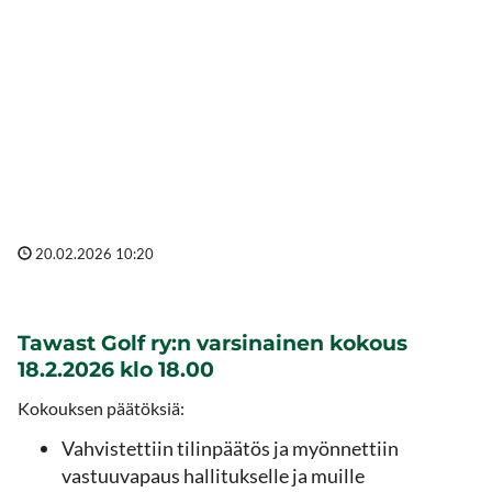
VUOSIKOKOUSTEN
PÄÄTÖKSIÄ 2026
VUOSIKOKOUKSET PIDETTIIN TAWAST GOLFIN
KLUBILLA 18.2.2026
20.02.2026 10:20
Tawast Golf ry:n varsinainen kokous
18.2.2026 klo 18.00
Kokouksen päätöksiä:
Vahvistettiin tilinpäätös ja myönnettiin
vastuuvapaus hallitukselle ja muille