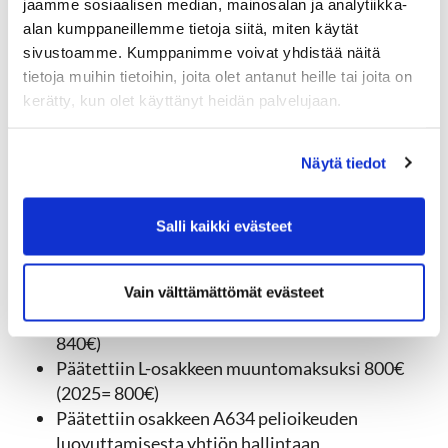
jaamme sosiaalisen median, mainosalan ja analytiikka-
alan kumppaneillemme tietoja siitä, miten käytät
Kokouksen päätöksiä:
sivustoamme. Kumppanimme voivat yhdistää näitä
Vahvistettiin tilinpäätös ja myönnettiin
tietoja muihin tietoihin, joita olet antanut heille tai joita on
vastuuvapaus hallitukselle ja toimitusjohtajalle
kerätty, kun olet käyttänyt heidän palvelujaan.
tilikaudelta 1.1.2025-31.12.2025.
Päätettiin, että
tilikauden tappio 3.534,60€
Näytä tiedot
euroa siirretään voitto- ja tappiotilille
hallituksen ehdotuksen mukaisesti.
Salli kaikki evästeet
Kokouksen muut päätökset:
Vahvistettiin talousarvio 2026 (linkki
kokouskutsussa)
Vain välttämättömät evästeet
Päätettiin vastikkeen suuruudeksi 850€ (2025=
840€)
Päätettiin L-osakkeen muuntomaksuksi 800€
(2025= 800€)
Päätettiin osakkeen A634 pelioikeuden
luovuttamisesta yhtiön hallintaan