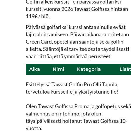
Golfin alkeiskurssit - eli päivässä golfariksi
kurssit, vuonna 2026 Tawast Golfissa hintaan
119€ / hlö.
Päivässä golfariksi kurssi antaa sinulle eväät
lajin aloittamiseen. Päivän aikana suoritetaan
Green Card, opetellaan sääntöjä sekä golfin
alkeita. Sääntöjä ei tarvitse osata täydellisesti
vaan riittää, että ymmärtää perusteet.
Aika
Nimi
Kategoria
Lisä
Esittelyssä Tawast Golfin Pro Olli Tapola,
tervetuloa kursseille ja yksityistunneille!
Olen Tawast Golfissa Pro:na ja golfopetus sekä
valmennus on intohimo, jota olen
täysipäiväisesti hoitanut Tawast Golfissa 10-
vuotta.