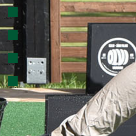
AJANVARAUS
HINNASTO
VERKKOKAUPPA
UUTISARKISTO