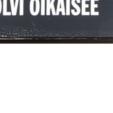
golfopetus
niin kokeneille pelaajille kuin lajin aloittaville.