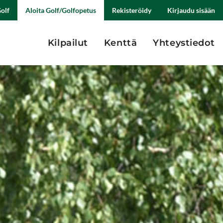
olf
Aloita Golf/Golfopetus
Rekisteröidy
Kirjaudu sisään
Kilpailut
Kenttä
Yhteystiedot