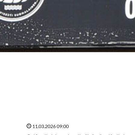
Aloita golf ja 
Tawast Golfissa on tarjolla laadukasta golfopetusta, 
11.03.2026 09:00