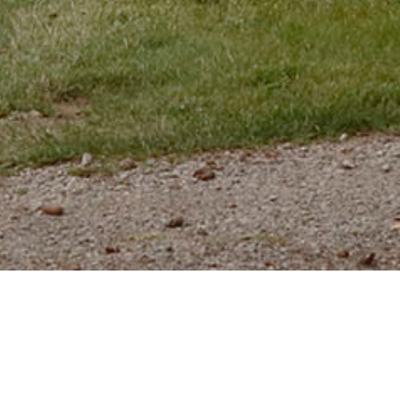
Tuloskortti
Tältä sivulta löydät slopetaulukot ja tuloskortin.