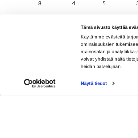
8
4
5
9
3
13
Tämä sivusto käyttää eväs
OUT
36
Käytämme evästeitä tarjoa
10
4
4
ominaisuuksien tukemisee
mainosalan ja analytiikka
11
3
18
voivat yhdistää näitä tietoja
heidän palvelujaan.
12
4
12
Näytä tiedot
13
4
6
14
3
8
15
4
16
16
5
10