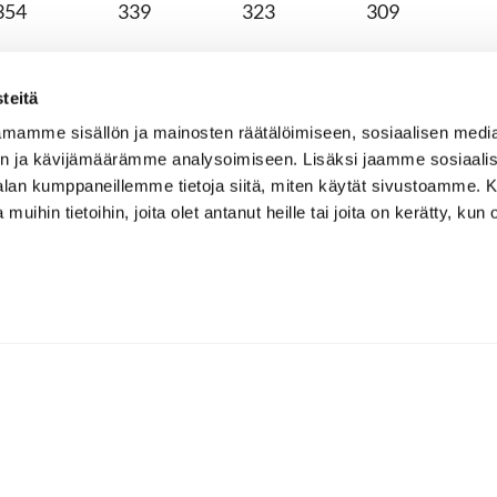
354
339
323
309
155
143
132
125
teitä
3066
2898
2710
2543
mamme sisällön ja mainosten räätälöimiseen, sosiaalisen medi
374
364
349
334
n ja kävijämäärämme analysoimiseen. Lisäksi jaamme sosiaali
-alan kumppaneillemme tietoja siitä, miten käytät sivustoamme
135
121
107
96
 muihin tietoihin, joita olet antanut heille tai joita on kerätty, kun 
342
328
313
273
382
364
345
321
208
182
145
135
332
300
254
245
474
440
411
383