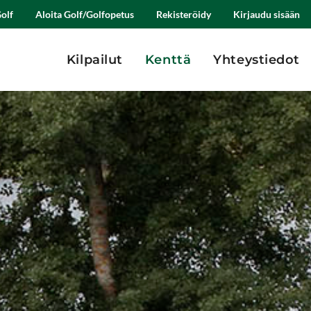
olf
Aloita Golf/Golfopetus
Rekisteröidy
Kirjaudu sisään
Kilpailut
Kenttä
Yhteystiedot