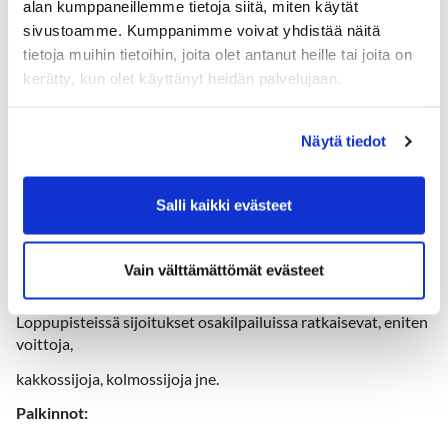
alan kumppaneillemme tietoja siitä, miten käytät
Pisteet osakilpailuista:
sivustoamme. Kumppanimme voivat yhdistää näitä
10 parasta naista, 30 parasta miestä. Loppupisteisiin
tietoja muihin tietoihin, joita olet antanut heille tai joita on
vaaditaan 3 tulosta
kerätty, kun olet käyttänyt heidän palvelujaan.
Tawastilta ja 3 Aulangolta, joko Hugolta tai Everstiltä.
Kaksi viimeistä osakilpailua, pisteet 1,5 kertaisina.
Näytä tiedot
Tasatulokset:
Salli kaikki evästeet
Osakilpailujen tasoituksellisissa kisoissa pienempi tarkka
tasoitus
voittaa. Scratch sarjoissa matemaattinen menetelmä
Vain välttämättömät evästeet
ratkaisee.
Loppupisteissä sijoitukset osakilpailuissa ratkaisevat, eniten
voittoja,
kakkossijoja, kolmossijoja jne.
Palkinnot: