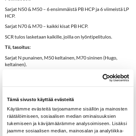
Sarjat N50 & M50 – 6 ensimmäistä PB HCP ja 6 viimeistä LP
HCP.
Sarjat N70 & M70 – kaikki kisat PB HCP.
SCR tulos lasketaan kaikille, joilla on lyöntipelitulos.
Tii, tasoitus:
Sarjat N punainen, M50 keltainen, M70 sininen (Hugo,
keltainen).
Maksimi tarkka käytettävä tasoitus 36.
Ilmoittautuminen Tawast Golfin osakilpailuihin:
www.tawastgolf.fi/kilpailukalenteri
Tämä sivusto käyttää evästeitä
Kilpailumaksut:
Käytämme evästeitä tarjoamamme sisällön ja mainosten
räätälöimiseen, sosiaalisen median ominaisuuksien
12€ Pelioikeus tai lisäpelioikeus Tawastille
29 € Pelioikeus AGK
tukemiseen ja kävijämäärämme analysoimiseen. Lisäksi
44€ Ei pelioikeutta kummalekaan kentälle.
jaamme sosiaalisen median, mainosalan ja analytiikka-