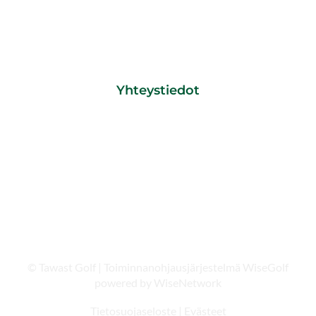
CADDIEMASTER/ TOIMISTO
0600 550060
pvm/ mpm + 0,85 € /min
caddiemaster@tawastgolf.fi
Yhteystiedot
Tawast Golf
Tawastintie 48
13270 HÄMEENLINNA
© Tawast Golf
| Toiminnanohjausjärjestelmä
WiseGolf
powered by
WiseNetwork
Tietosuojaseloste
|
Evästeet