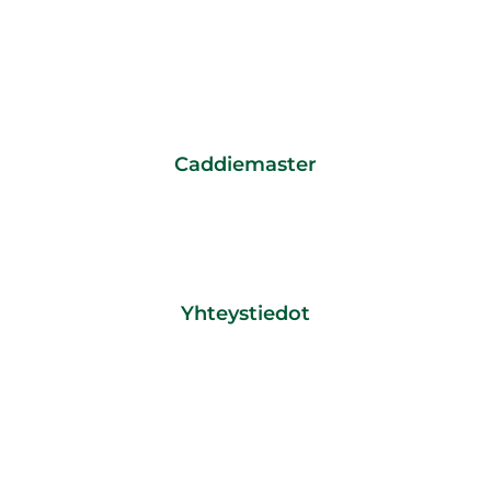
Caddiemaster
CADDIEMASTER/ TOIMISTO
0600 550060
pvm/ mpm + 0,85 € /min
caddiemaster@tawastgolf.fi
Yhteystiedot
Tawast Golf
Tawastintie 48
13270 HÄMEENLINNA