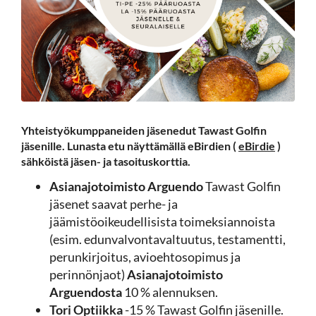
Yhteistyökumppaneiden jäsenedut Tawast Golfin
jäsenille. Lunasta etu näyttämällä eBirdien (
eBirdie
)
sähköistä jäsen- ja tasoituskorttia.
Asianajotoimisto Arguendo
Tawast Golfin
jäsenet saavat perhe- ja
jäämistöoikeudellisista toimeksiannoista
(esim. edunvalvontavaltuutus, testamentti,
perunkirjoitus, avioehtosopimus ja
perinnönjaot)
Asianajotoimisto
Arguendosta
10 % alennuksen.
Tori Optiikka
-15 % Tawast Golfin jäsenille.