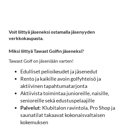
Tawast Golfin jäsenyys ja jäsenedut.
Voit liittyä jäseneksi ostamalla jäsenyyden
verkkokaupasta.
Miksi liittyä Tawast Golfin jäseneksi?
Tawast Golf on jäseniään varten!
Edulliset pelioikeudet ja jäsenedut
Rento ja kaikille avoin golfyhteisö ja
aktiivinen tapahtumatarjonta
Aktiivista toimintaa junioreille, naisille,
senioreille sekä edustuspelaajille
Palvelut
: Klubitalon ravintola, Pro Shop ja
saunatilat takaavat kokonaisvaltaisen
kokemuksen