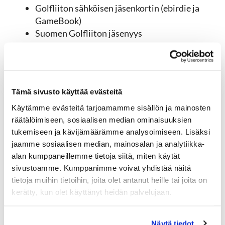
Golfliiton sähköisen jäsenkortin (ebirdie ja
GameBook)
Suomen Golfliiton jäsenyys
Suomen Golfliiton Vastuu-ja
tapaturmavakuutuksen
Golflehden (kotiin tai digitaalisena, voit
valita tämän omista asetuksista)
Tämä sivusto käyttää evästeitä
Tasoituksen ylläpidon
Käytämme evästeitä tarjoamamme sisällön ja mainosten
Yhteistyökumppanien tarjoamia jäsenetuja
räätälöimiseen, sosiaalisen median ominaisuuksien
Tawastin tuulet jäsenlehti kaksi kertaa
tukemiseen ja kävijämäärämme analysoimiseen. Lisäksi
vuodessa
jaamme sosiaalisen median, mainosalan ja analytiikka-
Maksuton WiseGolf ajanvaraus sovellus
alan kumppaneillemme tietoja siitä, miten käytät
Oikeus osallistua seuran sisäisiin kilpailuihin
sivustoamme. Kumppanimme voivat yhdistää näitä
Mahdollisuus talviharjoitteluun Pullerin
tietoja muihin tietoihin, joita olet antanut heille tai joita on
golfhallissa(maksullinen avainkortti)
kerätty, kun olet käyttänyt heidän palvelujaan.
Aktiiviset toimikunnat lukuisine
tapahtumineen
Internet-ajanvaraukseen käyttöoikeuden
Näytä tiedot