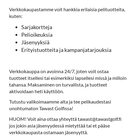
Verkkokaupastamme voit hankkia erilaisia pelituotteita,
kuten:
Sarjakortteja
Pelioikeuksia
Jäsenyyksiä
Erityistuotteita ja kampanjatarjouksia
Verkkokauppa on avoinna 24/7, joten voit ostaa
tuotteet itsellesi tai esimerkiksi lapsellesi missä ja milloin
tahansa. Maksaminen on turvallista, ja tuotteet
aktivoidaan heti käyttöön.
Tutustu valikoimaamme alta ja tee pelikaudestasi
unohtumaton Tawast Golfissa!
HUOM! Voit aina ottaa yhteyttä tawast@tawastgolf.fi
jos jokin asia jäsenyydessä mietyttää tai et pääse
verkkokaupasta ostamaan jäsenyyttä.