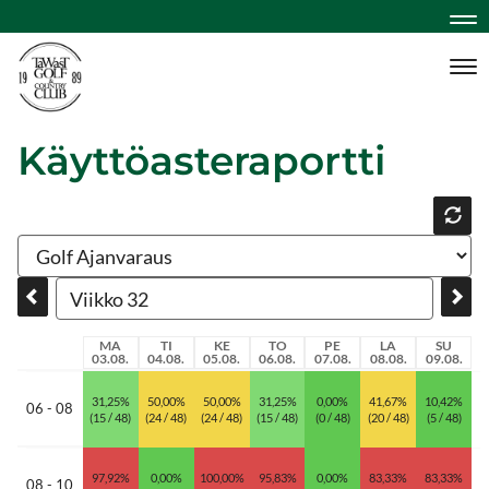
Na
Na
Käyttöasteraportti
MA
TI
KE
TO
PE
LA
SU
03.08.
04.08.
05.08.
06.08.
07.08.
08.08.
09.08.
31,25%
50,00%
50,00%
31,25%
0,00%
41,67%
10,42%
06 - 08
(15 / 48)
(24 / 48)
(24 / 48)
(15 / 48)
(0 / 48)
(20 / 48)
(5 / 48)
97,92%
0,00%
100,00%
95,83%
0,00%
83,33%
83,33%
08 - 10