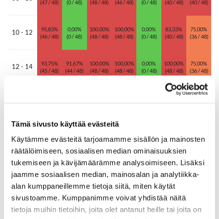
(47 / 48)
(0 / 48)
(48 / 48)
(46 / 48)
(0 / 48)
(40 / 48)
(40 / 48)
95,83%
0,00%
100,00%
100,00%
0,00%
83,33%
75,00%
10 - 12
(46 / 48)
(0 / 48)
(48 / 48)
(48 / 48)
(0 / 48)
(40 / 48)
(36 / 48)
93,75%
91,67%
100,00%
100,00%
0,00%
100,00%
75,00%
12 - 14
(45 / 48)
(44 / 48)
(48 / 48)
(48 / 48)
(0 / 48)
(48 / 48)
(36 / 48)
95,83%
95,83%
97,92%
97,92%
50,00%
83,33%
66,67%
14 - 16
(46 / 48)
(46 / 48)
(47 / 48)
(47 / 48)
(24 / 48)
(40 / 48)
(32 / 48)
Tämä sivusto käyttää evästeitä
100,00%
70,83%
87,50%
83,33%
85,42%
60,42%
37,50%
16 - 18
Käytämme evästeitä tarjoamamme sisällön ja mainosten
(48 / 48)
(34 / 48)
(42 / 48)
(40 / 48)
(41 / 48)
(29 / 48)
(18 / 48)
räätälöimiseen, sosiaalisen median ominaisuuksien
tukemiseen ja kävijämäärämme analysoimiseen. Lisäksi
81,25%
89,58%
89,58%
58,33%
20,83%
0,00%
2,08%
18 - 20
jaamme sosiaalisen median, mainosalan ja analytiikka-
(39 / 48)
(43 / 48)
(43 / 48)
(28 / 48)
(10 / 48)
(0 / 48)
(1 / 48)
alan kumppaneillemme tietoja siitä, miten käytät
sivustoamme. Kumppanimme voivat yhdistää näitä
14,58%
27,08%
20,83%
8,33%
0,00%
0,00%
0,00%
20 - 22
(7 / 48)
(13 / 48)
(10 / 48)
(4 / 48)
(0 / 48)
(0 / 48)
(0 / 48)
tietoja muihin tietoihin, joita olet antanut heille tai joita on