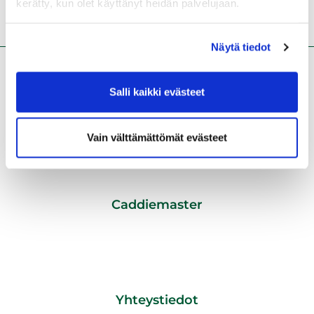
kerätty, kun olet käyttänyt heidän palvelujaan.
2,08%
(1 / 48)
Näytä tiedot
Salli kaikki evästeet
Vain välttämättömät evästeet
Caddiemaster
CADDIEMASTER/ TOIMISTO
0600 550060
pvm/ mpm + 0,85 € /min
caddiemaster@tawastgolf.fi
Yhteystiedot