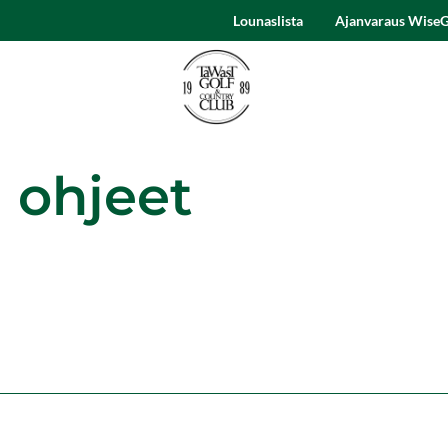
Lounaslista
Ajanvaraus WiseG
 ohjeet