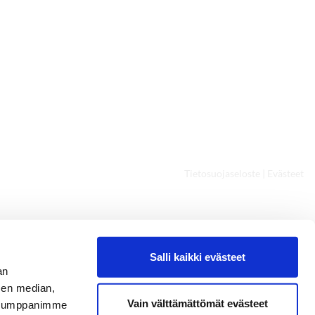
Tietosuojaseloste
|
Evästeet
Salli kaikki evästeet
an
sen median,
Vain välttämättömät evästeet
. Kumppanimme