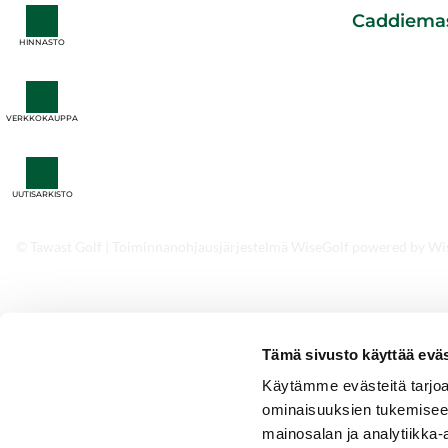
Caddiema
HINNASTO
CADDIEMASTE
0600 550060
pvm/ mpm + 0,8
caddiemaster@t
VERKKOKAUPPA
UUTISARKISTO
© Tawast Golf
| Toiminnanohjausjärjestelmä
WiseGolf
powered by
Wi
Tämä sivusto käyttää eväs
Käytämme evästeitä tarjoa
ominaisuuksien tukemisee
mainosalan ja analytiikka