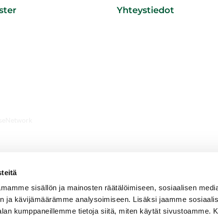
ster
Yhteystiedot
R/ TOIMISTO
Tawast Golf
Tawastintie 48
5 € /min
13270 HÄMEENLINNA
awastgolf.fi
seNetwork
teitä
mamme sisällön ja mainosten räätälöimiseen, sosiaalisen medi
n ja kävijämäärämme analysoimiseen. Lisäksi jaamme sosiaali
-alan kumppaneillemme tietoja siitä, miten käytät sivustoamme