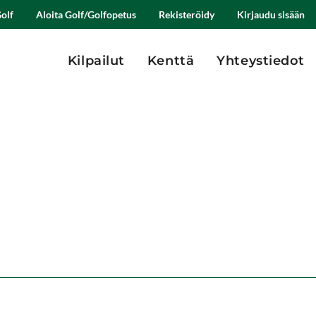
olf
Aloita Golf/Golfopetus
Rekisteröidy
Kirjaudu sisään
Kilpailut
Kenttä
Yhteystiedot