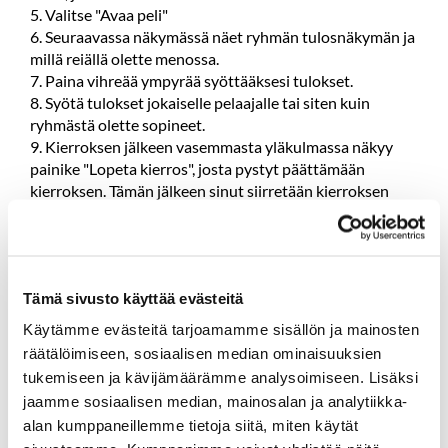
5. Valitse "Avaa peli"
6. Seuraavassa näkymässä näet ryhmän tulosnäkymän ja
millä reiällä olette menossa.
7. Paina vihreää ympyrää syöttääksesi tulokset.
8. Syötä tulokset jokaiselle pelaajalle tai siten kuin
ryhmästä olette sopineet.
9. Kierroksen jälkeen vasemmasta yläkulmassa näkyy
painike "Lopeta kierros", josta pystyt päättämään
kierroksen. Tämän jälkeen sinut siirretään kierroksen
yhteenvetoon.
10. Yhteenvedosta näet tuloskortin ja pystyt vielä
tarkasteleman kierrostasi.
Tämä sivusto käyttää evästeitä
Käytämme evästeitä tarjoamamme sisällön ja mainosten
räätälöimiseen, sosiaalisen median ominaisuuksien
tukemiseen ja kävijämäärämme analysoimiseen. Lisäksi
jaamme sosiaalisen median, mainosalan ja analytiikka-
alan kumppaneillemme tietoja siitä, miten käytät