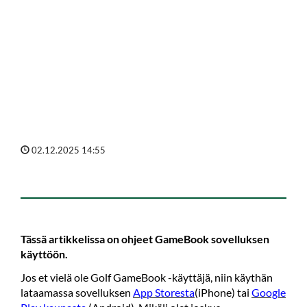
kilpailuissa
HUOM! Käytäthän samaa sähköpostiosoitetta
sovellukseen kirjautumisessa, jolla ilmoittauduit kilpailuun.
Sovellus on ilmainen.
02.12.2025 14:55
Tässä artikkelissa on ohjeet GameBook sovelluksen
käyttöön.
Jos et vielä ole Golf GameBook -käyttäjä, niin käythän
lataamassa sovelluksen
App Storesta
(iPhone) tai
Google