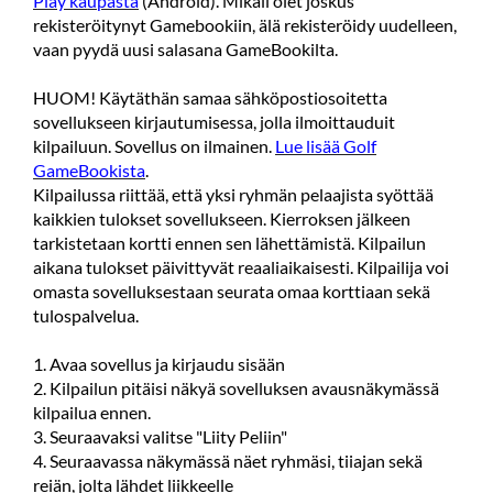
Play kaupasta
(Android). Mikäli olet joskus
rekisteröitynyt Gamebookiin, älä rekisteröidy uudelleen,
vaan pyydä uusi salasana GameBookilta.
HUOM! Käytäthän samaa sähköpostiosoitetta
sovellukseen kirjautumisessa, jolla ilmoittauduit
kilpailuun. Sovellus on ilmainen.
Lue lisää Golf
GameBookista
.
Kilpailussa riittää, että yksi ryhmän pelaajista syöttää
kaikkien tulokset sovellukseen. Kierroksen jälkeen
tarkistetaan kortti ennen sen lähettämistä. Kilpailun
aikana tulokset päivittyvät reaaliaikaisesti. Kilpailija voi
omasta sovelluksestaan seurata omaa korttiaan sekä
tulospalvelua.
1. Avaa sovellus ja kirjaudu sisään
2. Kilpailun pitäisi näkyä sovelluksen avausnäkymässä
kilpailua ennen.
3. Seuraavaksi valitse "Liity Peliin"
4. Seuraavassa näkymässä näet ryhmäsi, tiiajan sekä
reiän, jolta lähdet liikkeelle