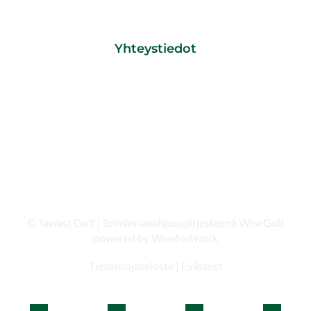
pvm/ mpm + 0,85 € /min
caddiemaster@tawastgolf.fi
Yhteystiedot
Tawast Golf
Tawastintie 48
13270 HÄMEENLINNA
© Tawast Golf
| Toiminnanohjausjärjestelmä
WiseGolf
powered by
WiseNetwork
Tietosuojaseloste
|
Evästeet