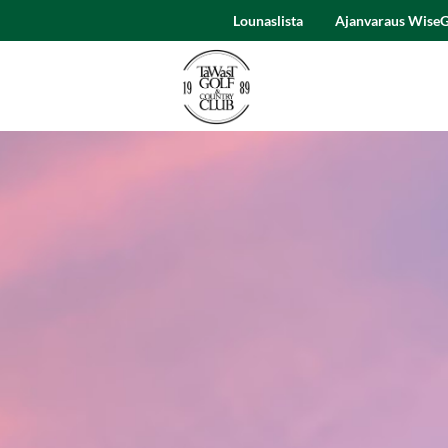
Lounaslista
Ajanvaraus WiseG