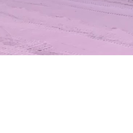
st Golf Ry ja TG
riaalit