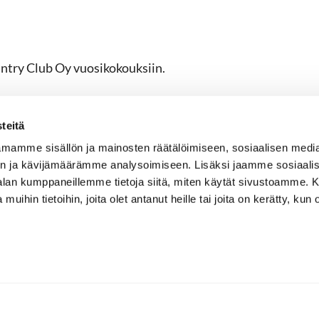
ntry Club Oy vuosikokouksiin.
astintie 48, 13270 Hämeenlinna.
teitä
utumiseen 17:30
mamme sisällön ja mainosten räätälöimiseen, sosiaalisen medi
n ja kävijämäärämme analysoimiseen. Lisäksi jaamme sosiaali
-alan kumppaneillemme tietoja siitä, miten käytät sivustoamme
astintie 48, 13270 Hämeenlinna.
 muihin tietoihin, joita olet antanut heille tai joita on kerätty, kun 