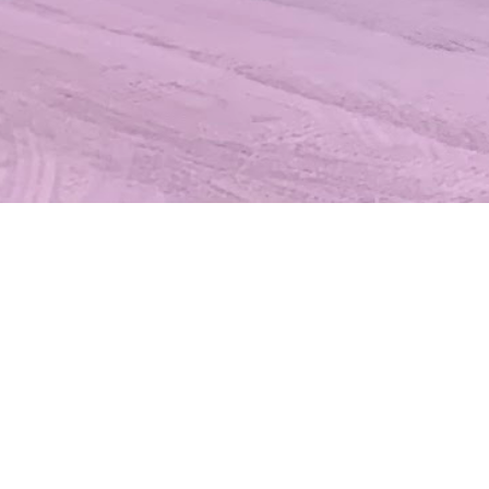
18.2.2026 Tawa
kokousten mate
Vuosikokoukset klubilla 18.2.2026.