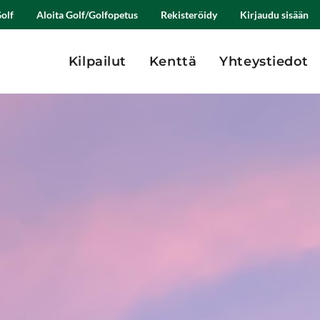
olf
Aloita Golf/Golfopetus
Rekisteröidy
Kirjaudu sisään
Kilpailut
Kenttä
Yhteystiedot