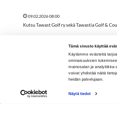
09.02.2026 08:00
Kutsu Tawast Golf ry sekä Tawastia Golf & Cou
Sijainti: Tawast Golfin klubiravintolassa, Taw
Aikataulu 18.2.2026
Tämä sivusto käyttää eväs
Klubin ovet aukeavat RY kokoukseen ilmoitta
Käytämme evästeitä tarjoa
Tawast Golf ry vuosikokous 18:00
ominaisuuksien tukemisee
mainosalan ja analytiikka
Sijainti: Tawast Golfin klubiravintolassa, Taw
voivat yhdistää näitä tietoja
Aikataulu 18.2.2026
heidän palvelujaan.
TG&CC Oy
yhtiökokous
klo 19.30
Näytä tiedot